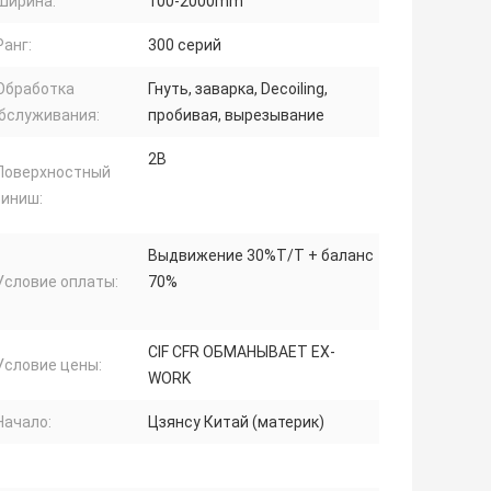
Ширина:
100-2000mm
Ранг:
300 серий
Обработка
Гнуть, заварка, Decoiling,
бслуживания:
пробивая, вырезывание
2B
Поверхностный
иниш:
Выдвижение 30%T/T + баланс
Условие оплаты:
70%
CIF CFR ОБМАНЫВАЕТ EX-
Условие цены:
WORK
Начало:
Цзянсу Китай (материк)