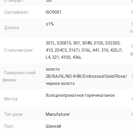
Стандарт:
JIS
Сертификат:
ISO9001
±1%
Допуск:
о
301L, S30815, 301, 304N, 310S, S32305,
Стальная ранг:
410, 204C3, 316Ti, 316L, 441, 316, 420J1,
ф
L4, 321, 410S, 436L
золото
Поверхностный
2B/BA/HL/NO.4/8K/Embossed/Gold/Rose/
финиш:
черное золото
Холоднопрокатное горячекатаное
Метод:
Тип дела:
Manufaturer
Порт:
Шанхай