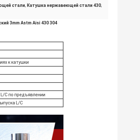
ющей стали
,
Катушка нержавеющей стали 430
,
ий 3mm Astm Aisi 430 304
иях к катушки
 L/C по предъявлении
выпуска L/C