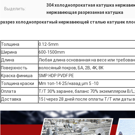
304 холоднопрокатная катушка нержаве
Выделить:
нержавеющая разрезанная катушка
разрез холоднопрокатный нержавеющей сталью катушек плоск
Толщина
0.12-5mm
Ширина
600-1500mm
Длина
Любая длина основанная на весе или требован
Поверхность
волосяный покров, БА, 2B, 4K, 8K
Краска финиша
SMP HDP PVDF PE
Толщина краски
Μm топ-14-25/назад μm 5 -10
Оплата
T/T 30% заранее, баланс 70% экземпляром B/L;
Доставка
15 | через 28 дней после оплаты T/T или даты 