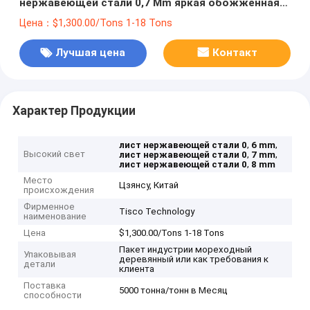
нержавеющей стали 0,7 Mm яркая обожженная
закончил
Цена：$1,300.00/Tons 1-18 Tons
Лучшая цена
Контакт
Характер Продукции
,
,
лист нержавеющей стали 0
6 mm
Высокий свет
,
,
лист нержавеющей стали 0
7 mm
,
лист нержавеющей стали 0
8 mm
Место
Цзянсу, Китай
происхождения
Фирменное
Tisco Technology
наименование
Цена
$1,300.00/Tons 1-18 Tons
Пакет индустрии мореходный
Упаковывая
деревянный или как требования к
детали
клиента
Поставка
5000 тонна/тонн в Месяц
способности