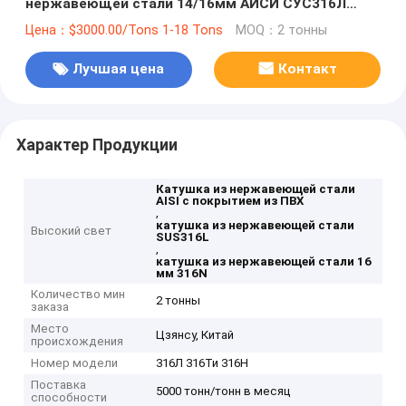
нержавеющей стали 14/16мм АИСИ СУС316Л
316Ти 316Н
Цена：$3000.00/Tons 1-18 Tons
MOQ：2 тонны
Лучшая цена
Контакт
Характер Продукции
Катушка из нержавеющей стали
AISI с покрытием из ПВХ
,
катушка из нержавеющей стали
Высокий свет
SUS316L
,
катушка из нержавеющей стали 16
мм 316N
Количество мин
2 тонны
заказа
Место
Цзянсу, Китай
происхождения
Номер модели
316Л 316Ти 316Н
Поставка
5000 тонн/тонн в месяц
способности