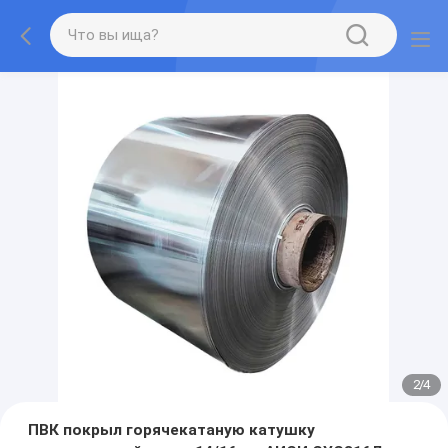
2
/
4
ПВК покрыл горячекатаную катушку