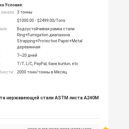
ка Условия:
заказа:
3 тонны
$1000.00 - $2499.00/Tons
али:
Водоустойчивая рамка стали
Ring+Fumigation диапазона
Strapping+Protective Paper+Metal
деревянная
:
7~20 дней
:
T/T, L/C, PayPal, банк kunlun, etc
бности:
2000 тонн/тонны в Месяц
иста нержавеющей стали ASTM листа A240M