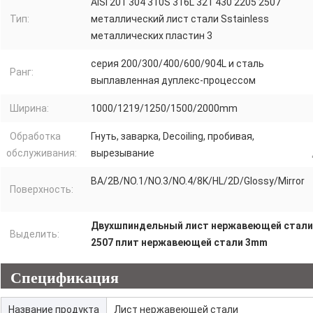
AISI 201 304 310S 316L 321 430 2205 2507
Тип:
металлический лист стали Sstainless
металлических пластин 3
серия 200/300/400/600/904L и сталь
Ранг:
выплавленная дуплекс-процессом
Ширина:
1000/1219/1250/1500/2000mm
Обработка
Гнуть, заварка, Decoiling, пробивая,
обслуживания:
вырезывание
BA/2B/NO.1/NO.3/NO.4/8K/HL/2D/Glossy/Mirror
Поверхность:
Двухшпиндельный лист нержавеющей стали
Выделить:
2507 плит нержавеющей стали 3mm
Спецификация
Название продукта
Лист нержавеющей стали