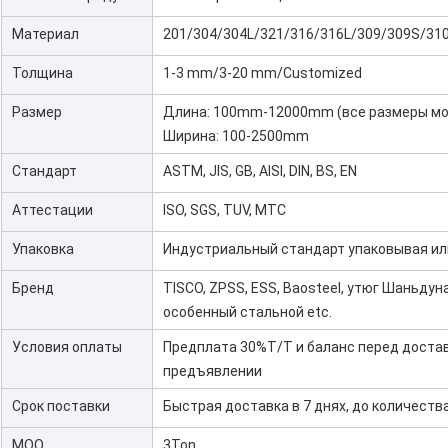
Материал
201/304/304L/321/316/316L/309/309S/310
Толщина
1-3 mm/3-20 mm/Customized
Размер
Длина: 100mm-12000mm (все размеры мо
Ширина: 100-2500mm
Стандарт
ASTM, JIS, GB, AISI, DIN, BS, EN
Аттестации
ISO, SGS, TUV, MTC
Упаковка
Индустриальный стандарт упаковывая ил
Бренд
TISCO, ZPSS, ESS, Baosteel, утюг Шаньдуна
особенный стальной etc.
Условия оплаты
Предплата 30%T/T и баланс перед достав
предъявлении
Срок поставки
Быстрая доставка в 7 днях, до количеств
MOQ
3Ton