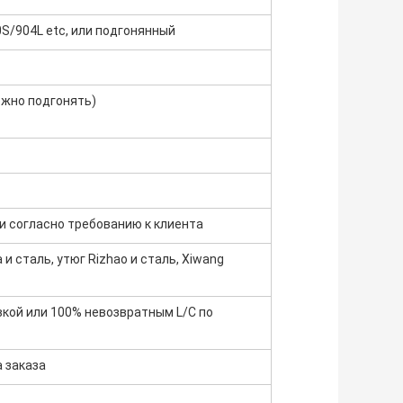
S/904L etc, или подгонянный
жно подгонять)
и согласно требованию к клиента
 и сталь, утюг Rizhao и сталь, Xiwang
кой или 100% невозвратным L/C по
а заказа