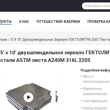
ДУКТЫ
О НАС
ПУТЕШЕСТВИЕ ФАБРИКИ
ПРОВЕРКА К
тали
5' X 10' Двухшпиндельное Зеркало ГЕКТОЛИТРА 2507 Лис
5' x 10' двухшпиндельное зеркало ГЕКТОЛ
стали ASTM листа A240M 316L 2205
Подробная инфор
Место
происхождения:
Фирменное
наименование:
Сертификация:
Номер модели: