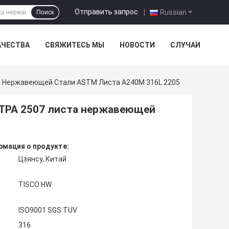
Отправить запрос
|
Russian
Поиск
АЧЕСТВА
СВЯЖИТЕСЬ МЫ
НОВОСТИ
СЛУЧАИ
та Нержавеющей Стали ASTM Листа A240M 316L 2205
ИТРА 2507 листа нержавеющей
мация о продукте:
Цзянсу, Китай
TISCO HW
ISO9001 SGS TUV
316