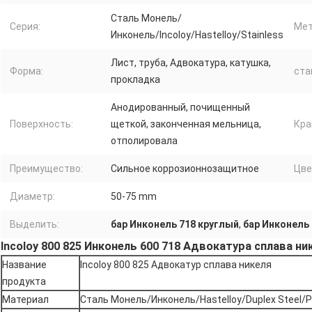
Сталь Монель/
Серия:
Мет
Инконель/Incoloy/Hastelloy/Stainless
Лист, труба, Адвокатура, катушка,
Форма:
ста
прокладка
Анодированный, почищенный
Поверхность:
щеткой, законченная мельница,
Кра
отполировала
Преимущество:
Сильное коррозионнозащитное
Цве
Диаметр:
50-75 mm
Выделить:
бар Инконель 718 круглый
,
бар Инконель
Incoloy 800 825 Инконель 600 718 Адвокатура сплава ни
Название
Incoloy 800 825 Адвокатур сплава никеля
продукта
Материал
Сталь Монель/Инконель/Hastelloy/Duplex Steel/