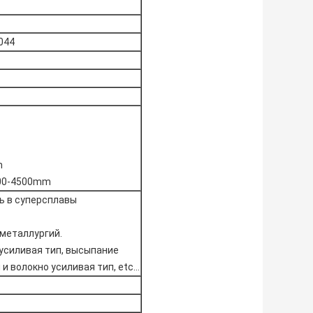
044
m
800-4500mm
ь в суперсплавы
металлургий.
 усиливая тип, высыпание
и волокно усиливая тип, etc…