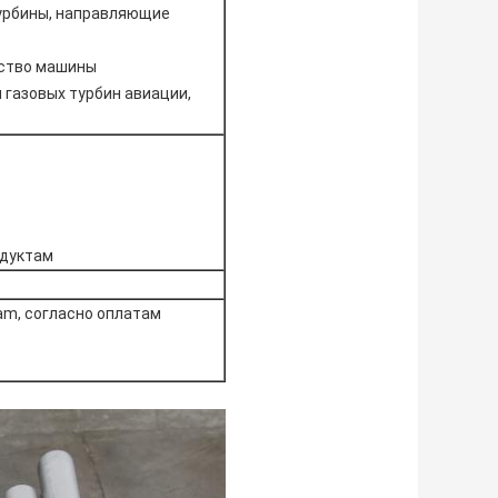
урбины, направляющие
дство машины
 газовых турбин авиации,
одуктам
ram, согласно оплатам