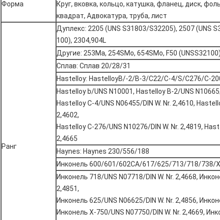
Форма
Круг, вковка, кольцо, катушка, фланец, диск, фол
квадрат, Адвокатура, труба, лист
Дуплекс: 2205 (UNS S31803/S32205), 2507 (UNS S
100), 2304,904L
Другие: 253Ma, 254SMo, 654SMo, F50 (UNSS32100) F
Сплав: Сплав 20/28/31
Hastelloy: HastelloyB/-2/B-3/C22/C-4/S/C276/C-2
Hastelloy b/UNS N10001, Hastelloy B-2/UNS N10665/DI
Hastelloy C-4/UNS N06455/DIN W. Nr. 2,4610, Hastel
2,4602,
Hastelloy C-276/UNS N10276/DIN W. Nr. 2,4819, Hast
2,4665
Ранг
Haynes: Haynes 230/556/188
Инконель 600/601/602CA/617/625/713/718/738/X-
Инконель 718/UNS N07718/DIN W. Nr. 2,4668, Инкон
2,4851,
Инконель 625/UNS N06625/DIN W. Nr. 2,4856, Инко
Инконель X-750/UNS N07750/DIN W. Nr. 2,4669, Ин