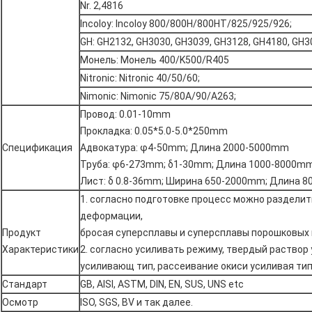
Nr. 2,4816
Incoloy: Incoloy 800/800H/800HT/825/925/926;
GH: GH2132, GH3030, GH3039, GH3128, GH4180, GH3
Монель: Монель 400/K500/R405
Nitronic: Nitronic 40/50/60;
Nimonic: Nimonic 75/80A/90/A263;
Провод: 0.01-10mm
Прокладка: 0.05*5.0-5.0*250mm
Спецификация
Адвокатура: φ4-50mm; Длина 2000-5000mm
Труба: φ6-273mm; δ1-30mm; Длина 1000-8000m
Лист: δ 0.8-36mm; Ширина 650-2000mm; Длина 
1. согласно подготовке процесс можно разделит
деформации,
Продукт
бросая суперсплавы и суперсплавы порошковых 
Характеристики
2. согласно усиливать режиму, твердый раствор
усиливающ тип, рассеивание окиси усиливая тип 
Стандарт
GB, AISI, ASTM, DIN, EN, SUS, UNS etc
Осмотр
ISO, SGS, BV и так далее.