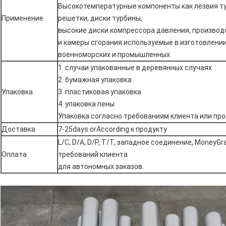
Высокотемпературные компоненты как лезвия т
Применение
решетки, диски турбины,
высокие диски компрессора давления, произво
и камеры сгорания используемые в изготовлении
военноморских и промышленных
1. случаи упакованные в деревянных случаях
2. бумажная упаковка
Упаковка
3. пластиковая упаковка
4. упаковка пены
Упаковка согласно требованиям клиента или пр
Доставка
7-25days orAccording к продукту
L/C, D/A, D/P, T/T, западное соединение, MoneyG
Оплата
требований клиента
для автономных заказов.