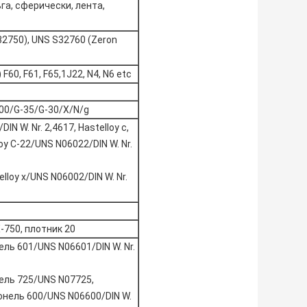
ьга, сферически, лента,
32750), UNS S32760 (Zeron
60, F61, F65,1J22, N4, N6 etc
000/G-35/G-30/X/N/g
N W. Nr. 2,4617, Hastelloy c,
loy C-22/UNS N06022/DIN W. Nr.
elloy x/UNS N06002/DIN W. Nr.
750, плотник 20
ель 601/UNS N06601/DIN W. Nr.
нель 725/UNS N07725,
конель 600/UNS N06600/DIN W.