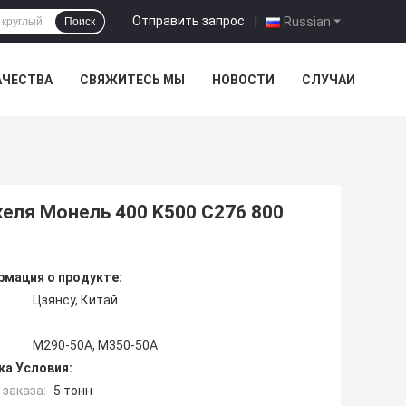
Отправить запрос
|
Russian
Поиск
АЧЕСТВА
СВЯЖИТЕСЬ МЫ
НОВОСТИ
СЛУЧАИ
келя Монель 400 K500 C276 800
мация о продукте:
Цзянсу, Китай
M290-50A, M350-50A
ка Условия:
заказа:
5 тонн