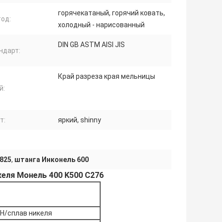
горячекатаный, горячий ковать,
од:
холодный - нарисованный
DIN GB ASTM AISI JIS
ндарт:
Край разреза края мельницы
й:
т:
яркий, shinny
 825
,
штанга Инконель 600
келя Монель 400 K500 C276
PH/сплав никеля