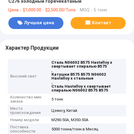
C276 холодный горячекатаный
Цена：$1,000.00 - $2,500.00/Tons
MOQ：5 тонн
Лучшая цена
Контакт
Характер Продукции
Сталь N06002 B575 Hastelloy x
свертывает спиралью B575
,
Катушки B575 B575 N06002
Высокий свет
Hastelloy x стальные
,
Сталь Hastelloy x свертывает
спиралью N06002 B575 B575
Количество мин
5 тонн
заказа
Место
Цзянсу, Китай
происхождения
Номер модели
M290-50A, M350-50A
Поставка
5000 тонна/тонн в Месяц
способности