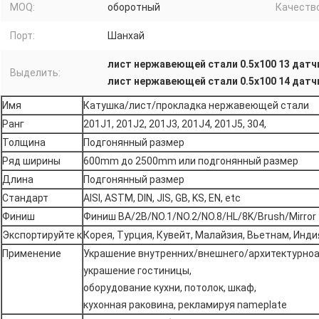
MOQ:
оборотный
Качество
Порт:
Шанхай
лист нержавеющей стали 0.5x100 13 датч
Выделить:
лист нержавеющей стали 0.5x100 14 датч
Имя
Катушка/лист/прокладка нержавеющей стали
Ранг
201J1, 201J2, 201J3, 201J4, 201J5, 304,
Толщина
Подгонянный размер
Ряд ширины
600mm до 2500mm или подгонянный размер
Длина
Подгонянный размер
Стандарт
AISI, ASTM, DIN, JIS, GB, KS, EN, etc
Финиш
Финиш BA/2B/NO.1/NO.2/NO.8/HL/8K/Brush/Mirror
Экспортируйте к
Корея, Турция, Кувейт, Малайзия, Вьетнам, Инди
Применение
Украшение внутренних/внешнего/архитектурноа
украшение гостиницы,
оборудование кухни, потолок, шкаф,
кухонная раковина, рекламируя nameplate