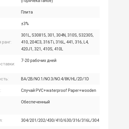
(горячекатаное)
Плита
±3%
301L, S30815, 301, 304N, 310S, S32305,
 ранг:
410, 204C3, 316Ti, 316L, 441, 316, L4,
420J1, 321, 410S, 410L
7-20 рабочих дней
ставки:
сть:
BA/2B/NO.1/NO.3/NO.4/8K/HL/2D/1D
:
Случай PVC+waterproof Paper+wooden
Обеспеченный
л:
304/201/202/430/410/630/316/316L/304