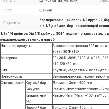
Начало:
Цзянсу Китай (материк)
Упако
Порт:
Шанхай
бар нержавеющей стали 1/2 круглый
,
ба
Выделить:
dia 1/8 дюймов. бар нержавеющей стали
1/2» 1/4 дюймов Dia 1/8 дюймов. 304 1 медленно двигает хол
нержавеющей стали круглая 36mm
Название продукта
Высококачественная 303 штанга 
303Se 304F 316F
Материал
304,304L, 309S, 310S, 316,316L, 316
410 420 430, etc
Тип
Круглый, квадратный, шестиугольн
Поверхность
Замаринованный, черный, яркий, п
Спецификация
Круглый бар
Диаметр: 3mm~800mm
Бар угла
Размер: 3mm*20mm*20mm~12
Квадратный
Размер: 4mm*4mm~100mm*100
бар
Плоский бар
Толщина: 2mm~100mm