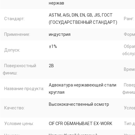
нержав
ASTM, AiSi, DIN, EN, GB, JIS, ГОСТ
Стандарт:
Ранг:
(ГОСУДАРСТВЕННЫЙ СТАНДАРТ)
Применение:
индустрия
Форм
±1%
Обра
Допуск:
обслу
Поверхностный
2B
Врем
финиш:
Адвокатура нержавеющей стали
Пове
Название продукта:
круглая
финиш
Высококачественный осмотр
Качество:
Усло
Условие цены:
CIF CFR ОБМАНЫВАЕТ EX-WORK
Тип д