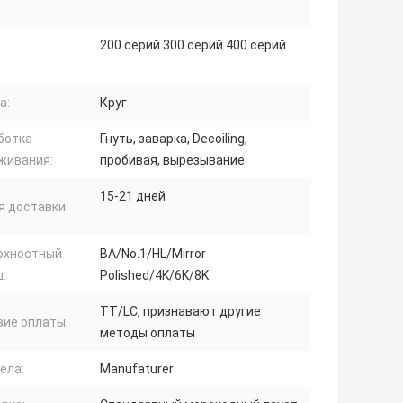
200 серий 300 серий 400 серий
а:
Круг
ботка
Гнуть, заварка, Decoiling,
живания:
пробивая, вырезывание
15-21 дней
я доставки:
рхностный
BA/No.1/HL/Mirror
:
Polished/4K/6K/8K
TT/LC, признавают другие
вие оплаты:
методы оплаты
ела:
Manufaturer