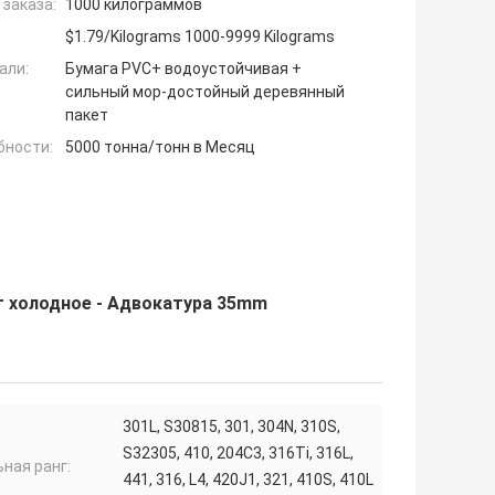
заказа:
1000 килограммов
$1.79/Kilograms 1000-9999 Kilograms
али:
Бумага PVC+ водоустойчивая +
сильный мор-достойный деревянный
пакет
бности:
5000 тонна/тонн в Месяц
ет холодное - Адвокатура 35mm
301L, S30815, 301, 304N, 310S,
S32305, 410, 204C3, 316Ti, 316L,
ная ранг:
441, 316, L4, 420J1, 321, 410S, 410L