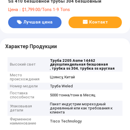
Ss 410 безшовной трубы 304 безшовный
Цена：$1,799.00/Tons 1-9 Tons
Лучшая цена
Контакт
Характер Продукции
Труба 2205 Asme 14462
Высокий свет
двухшпиндельная безшовная
,
,
трубка ss 304
трубка ss круглая
Место
Цзянсу, Китай
происхождения
Номер модели
Труба Weled
Поставка
5000 тонна/тонн в Месяц
способности
Пакет индустрии мореходный
Упаковывая
деревянный или как требования к
детали
клиента
Фирменное
Tisco Technology
наименование