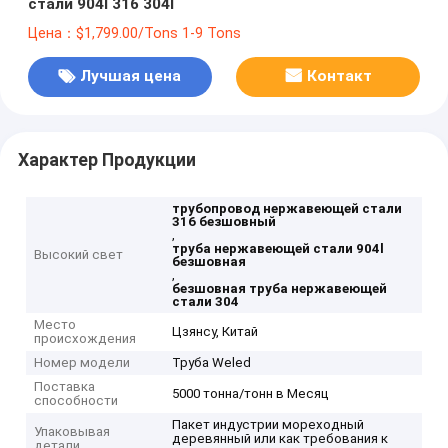
стали 904l 316 304l
Цена：$1,799.00/Tons 1-9 Tons
Лучшая цена
Контакт
Характер Продукции
трубопровод нержавеющей стали
316 безшовный
,
труба нержавеющей стали 904l
Высокий свет
безшовная
,
безшовная труба нержавеющей
стали 304
Место
Цзянсу, Китай
происхождения
Номер модели
Труба Weled
Поставка
5000 тонна/тонн в Месяц
способности
Пакет индустрии мореходный
Упаковывая
деревянный или как требования к
детали