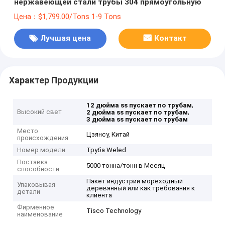
нержавеющей стали трубы 304 прямоугольную
Цена：$1,799.00/Tons 1-9 Tons
Лучшая цена
Контакт
Характер Продукции
,
12 дюйма ss пускает по трубам
Высокий свет
,
2 дюйма ss пускает по трубам
3 дюйма ss пускает по трубам
Место
Цзянсу, Китай
происхождения
Номер модели
Труба Weled
Поставка
5000 тонна/тонн в Месяц
способности
Пакет индустрии мореходный
Упаковывая
деревянный или как требования к
детали
клиента
Фирменное
Tisco Technology
наименование