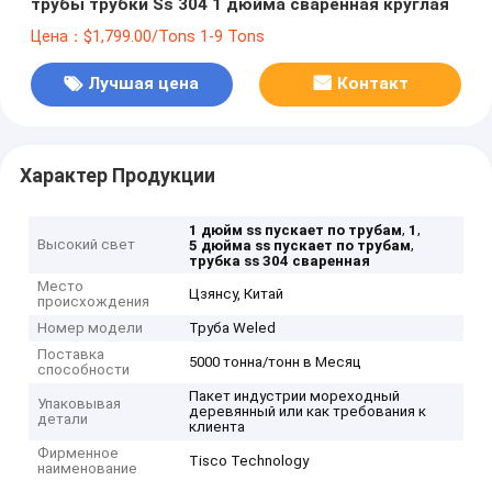
трубы трубки Ss 304 1 дюйма сваренная круглая
Цена：$1,799.00/Tons 1-9 Tons
Лучшая цена
Контакт
Характер Продукции
,
,
1 дюйм ss пускает по трубам
1
Высокий свет
,
5 дюйма ss пускает по трубам
трубка ss 304 сваренная
Место
Цзянсу, Китай
происхождения
Номер модели
Труба Weled
Поставка
5000 тонна/тонн в Месяц
способности
Пакет индустрии мореходный
Упаковывая
деревянный или как требования к
детали
клиента
Фирменное
Tisco Technology
наименование