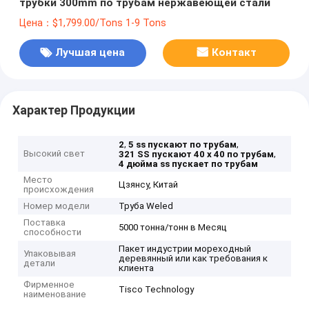
трубки 300mm по трубам нержавеющей стали
Цена：$1,799.00/Tons 1-9 Tons
Лучшая цена
Контакт
Характер Продукции
,
,
2
5 ss пускают по трубам
Высокий свет
,
321 SS пускают 40 x 40 по трубам
4 дюйма ss пускает по трубам
Место
Цзянсу, Китай
происхождения
Номер модели
Труба Weled
Поставка
5000 тонна/тонн в Месяц
способности
Пакет индустрии мореходный
Упаковывая
деревянный или как требования к
детали
клиента
Фирменное
Tisco Technology
наименование