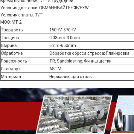
Время выполнения: 7--15 трудодней
Условия доставки: ОБМАНЫВАЙТЕ/CIF/EXW
Условия оплаты: T/T
MOQ: MT 2
Твердость
150HV-570HV
Толщина
0.03mm-3.0mm
Ширина
6mm-650mm
Обработка
Обработка сброса стресса; Плакировка
Поверхность
TR; Sandblasting; Финиш щетки
Стандарт
ASTM
Материал
Нержавеющая сталь