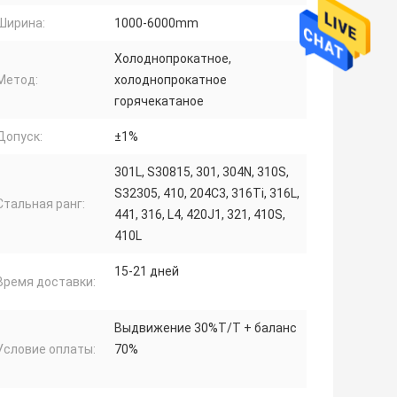
Ширина:
1000-6000mm
Холоднопрокатное,
Метод:
холоднопрокатное
горячекатаное
Допуск:
±1%
301L, S30815, 301, 304N, 310S,
S32305, 410, 204C3, 316Ti, 316L,
Стальная ранг:
441, 316, L4, 420J1, 321, 410S,
410L
15-21 дней
Время доставки:
Выдвижение 30%T/T + баланс
Условие оплаты:
70%