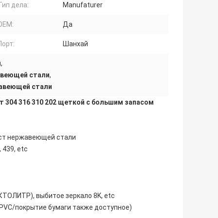
Тип дела:
Manufaturer
OEM:
Да
Порт:
Шанхай
я
,
авеющей стали
,
жавеющей стали
 304 316 310 202 щеткой с большим запасом
ст нержавеющей стали
, 439, etc
ЕКТОЛИТР), выбитое зеркало 8K, etc
е PVC/покрытие бумаги также доступное)