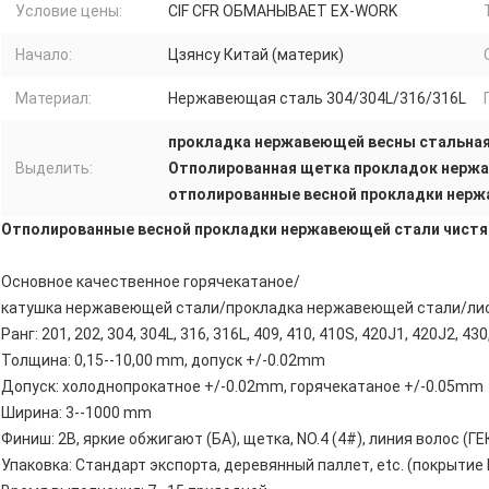
Условие цены:
CIF CFR ОБМАНЫВАЕТ EX-WORK
Начало:
Цзянсу Китай (материк)
Материал:
Нержавеющая сталь 304/304L/316/316L
прокладка нержавеющей весны стальна
Выделить:
Отполированная щетка прокладок нерж
отполированные весной прокладки нер
Отполированные весной прокладки нержавеющей стали чистят
Основное качественное горячекатаное/
катушка нержавеющей стали/прокладка нержавеющей стали/ли
Ранг: 201, 202, 304, 304L, 316, 316L, 409, 410, 410S, 420J1, 420J2, 430
Толщина: 0,15--10,00 mm, допуск +/-0.02mm
Допуск: холоднопрокатное +/-0.02mm, горячекатаное +/-0.05mm
Ширина: 3--1000 mm
Финиш: 2B, яркие обжигают (БА), щетка, NO.4 (4#), линия волос (Г
Упаковка: Стандарт экспорта, деревянный паллет, etc. (покрыти