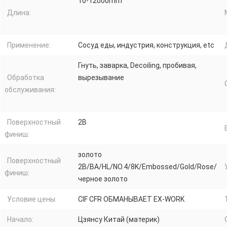
10-12000mm
Длина:
Применение:
Сосуд еды, индустрия, конструкция, etc
Гнуть, заварка, Decoiling, пробивая,
Обработка
вырезывание
обслуживания:
Поверхностный
2B
финиш:
золото
Поверхностный
2B/BA/HL/NO.4/8K/Embossed/Gold/Rose/
финиш:
черное золото
Условие цены:
CIF CFR ОБМАНЫВАЕТ EX-WORK
Начало:
Цзянсу Китай (материк)