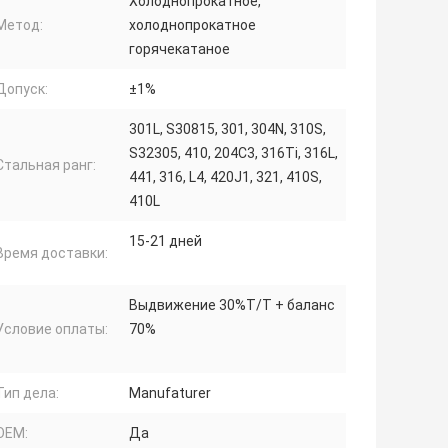
Холоднопрокатное,
Метод:
холоднопрокатное
горячекатаное
Допуск:
±1%
301L, S30815, 301, 304N, 310S,
S32305, 410, 204C3, 316Ti, 316L,
Стальная ранг:
441, 316, L4, 420J1, 321, 410S,
410L
15-21 дней
Время доставки:
Выдвижение 30%T/T + баланс
Условие оплаты:
70%
Тип дела:
Manufaturer
OEM:
Да