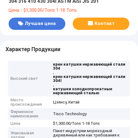
304 316 410 430 304l ASTM AiSi JIS 201
Цена：$1,300.00/Tons 1-18 Tons
Лучшая цена
Контакт
Характер Продукции
крен катушки нержавеющей стали
304
,
крен катушки нержавеющей стали
Высокий свет
304l
,
катушки холоднопрокатные
нержавеющей сталью
Место
Цзянсу, Китай
происхождения
Фирменное
Tisco Technology
наименование
Цена
$1,300.00/Tons 1-18 Tons
Пакет индустрии мореходный
Упаковывая
деревянный или как требования к
детали