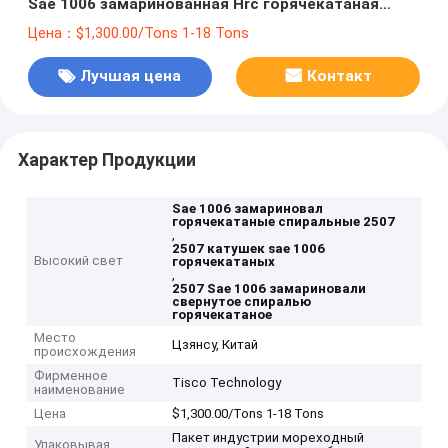
Sae 1006 замаринованная Hrc горячекатаная
спиральная стальная 316 410 430 403 321
Цена：$1,300.00/Tons 1-18 Tons
Лучшая цена
Контакт
Характер Продукции
Sae 1006 замариновал
горячекатаные спиральные 2507
,
2507 катушек sae 1006
Высокий свет
горячекатаных
,
2507 Sae 1006 замариновали
свернутое спиралью
горячекатаное
Место
Цзянсу, Китай
происхождения
Фирменное
Tisco Technology
наименование
Цена
$1,300.00/Tons 1-18 Tons
Пакет индустрии мореходный
Упаковывая