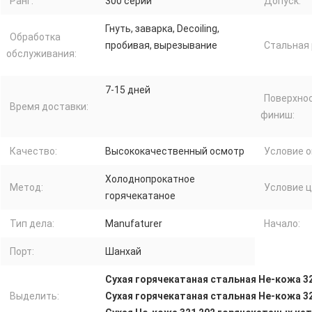
Ранг:
300 серий
Допуск:
Гнуть, заварка, Decoiling,
Обработка
пробивая, вырезывание
Стальная 
обслуживания:
7-15 дней
Поверхно
Время доставки:
финиш:
Качество:
Высококачественный осмотр
Условие о
Холоднопрокатное
Метод:
Условие ц
горячекатаное
Тип дела:
Manufaturer
Начало:
Порт:
Шанхай
Сухая горячекатаная стальная Не-кожа 3
Выделить:
Сухая горячекатаная стальная Не-кожа 3