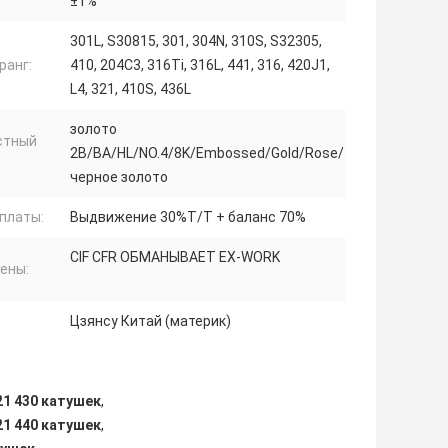
±1%
301L, S30815, 301, 304N, 310S, S32305,
ранг:
410, 204C3, 316Ti, 316L, 441, 316, 420J1,
L4, 321, 410S, 436L
золото
стный
2B/BA/HL/NO.4/8K/Embossed/Gold/Rose/
черное золото
платы:
Выдвижение 30%T/T + баланс 70%
CIF CFR ОБМАНЫВАЕТ EX-WORK
ены:
Цзянсу Китай (материк)
21 430 катушек
,
21 440 катушек
,