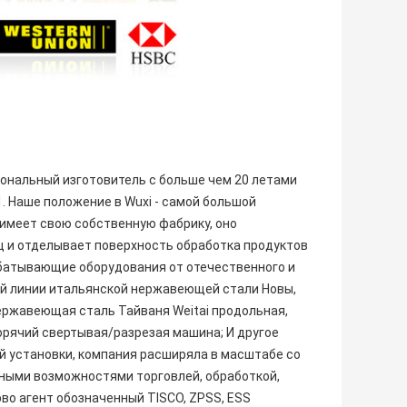
иональный изготовитель с больше чем 20 летами
. Наше положение в Wuxi - самой большой
имеет свою собственную фабрику, оно
 и отделывает поверхность обработка продуктов
батывающие оборудования от отечественного и
й линии итальянской нержавеющей стали Новы,
ержавеющая сталь Тайваня Weitai продольная,
рячий свертывая/разрезая машина; И другое
 установки, компания расширяла в масштабе со
ными возможностями торговлей, обработкой,
во агент обозначенный TISCO, ZPSS, ESS