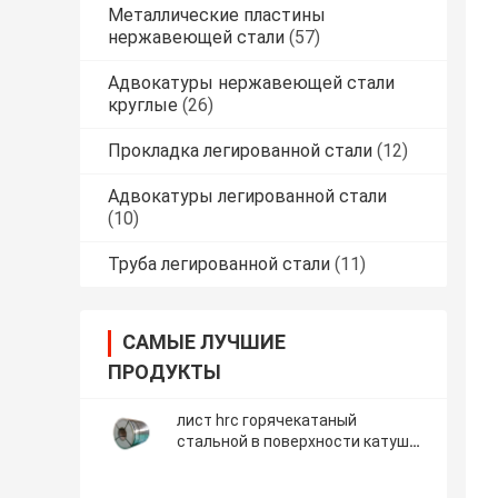
Металлические пластины
нержавеющей стали
(57)
Адвокатуры нержавеющей стали
круглые
(26)
Прокладка легированной стали
(12)
Адвокатуры легированной стали
(10)
Труба легированной стали
(11)
САМЫЕ ЛУЧШИЕ
ПРОДУКТЫ
лист hrc горячекатаный
стальной в поверхности катушки
замаринованной и смазанной ба
2b No.4 8k гектолитра