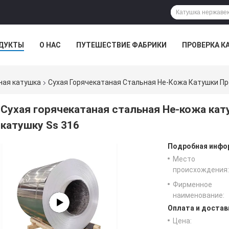
ДУКТЫ
О НАС
ПУТЕШЕСТВИЕ ФАБРИКИ
ПРОВЕРКА К
ная катушка
Сухая Горячекатаная Стальная Не-Кожа Катушки Про
Сухая горячекатаная стальная Не-кожа кат
катушку Ss 316
Подробная инфор
Место
происхождения:
Фирменное
наименование:
Оплата и достав
Цена: