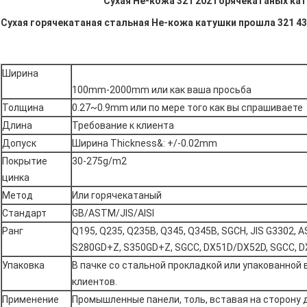
Сухая Не-кожа 321 202 горячекатаных ка
Сухая горячекатаная стальная Не-кожа катушки прошла 321 430
Ширина
100mm-2000mm или как ваша просьба
Толщина
0.27~0.9mm или по мере того как вы спрашиваете
Длина
Требование к клиента
Допуск
Ширина Thickness&: +/-0.02mm
Покрытие
30-275g/m2
цинка
Метод
Или горячекатаный
Стандарт
GB/ASTM/JIS/AISI
Ранг
Q195, Q235, Q235B, Q345, Q345B, SGCH, JIS G3302, 
S280GD+Z, S350GD+Z, SGCC, DX51D/DX52D, SGCC,
Упаковка
В пачке со стальной прокладкой или упакованной 
клиентов.
Применение
Промышленные панели, толь, вставая на сторону д