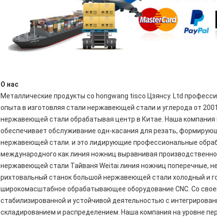
О нас
Металлические продукты co hongwang tisco Цзянсу. Ltd професс
опыта в изготовляя стали нержавеющей стали и углерода от 2001
нержавеющей стали обрабатывая центр в Китае. Наша компания 
обеспечивает обслуживание одн-касания для резать, формирующ
нержавеющей стали. и это лидирующие профессиональные обра
международного как линия ножниц выравнивая производственно
нержавеющей стали Тайваня Weitai линия ножниц поперечные, н
рихтовальный станок большой нержавеющей стали холодный и го
широкомасштабное обрабатывающее оборудование CNC. Со своей
стабилизированной и устойчивой деятельностью с интегрирован
складированием и распределением. Наша компания на уровне пер