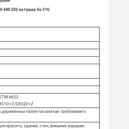
тушек
 440 202 катушку Ss 316
ASTM A653
 DX51D+Z/DX52D+Z
в деревянных паллетах или как требование к
ля красить, здания, стен, внешних украшая